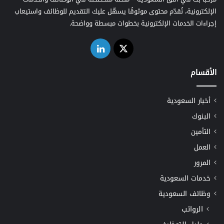
الإلكترونية، نُقدّم محتوى موثوقًا يسهّل عليك التقديم للوظائف واستيعاب
إجراءات الخدمات الإلكترونية بخطوات مبسطة وواضحة.
‫X
لينكدإن
الأقسام
أخبار السعودية
البنوك
التأمين
العمل
المرور
خدمات السعودية
وظائف السعودية
الرواتب