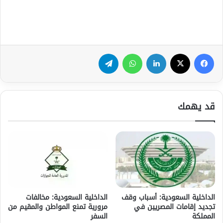
فيسبوك
‫X
لينكدإن
واتساب
تيلقرام
قد يهمك
الداخلية السعودية: أسباب وقف
الداخلية السعودية: مخالفات
تجديد إقامات المصريين في
مرورية تمنع المواطن والمقيم من
المملكة
السفر