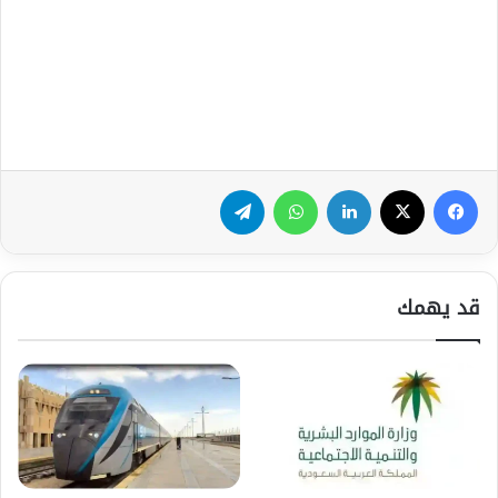
فيسبوك
‫X
لينكدإن
واتساب
تيلقرام
قد يهمك