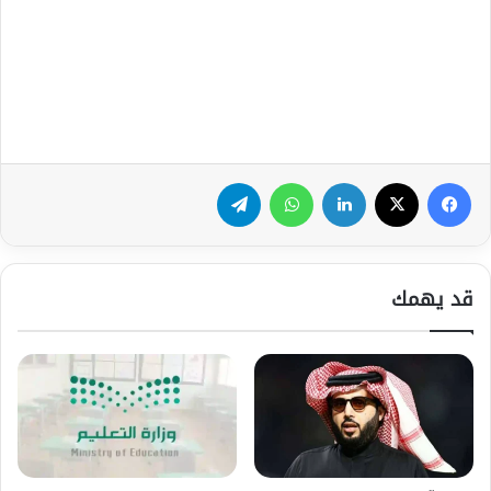
فيسبوك
‫X
لينكدإن
واتساب
تيلقرام
قد يهمك