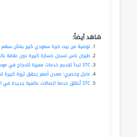
شاهد أيضاً:
توصية من بيت خبرة سعودي كبير بشأن سهم STC تشير إلى تحقيق مكاسب كبيرة لحاملي السهم
طيران ناس تسجل خسارة كبيرة دون علاقة بالحر
STC تبدأ تقديم خدمات مميزة للحجاج في موسم 1447: إليكم قائمة الخدمات وكيفية الحصول عليها
عاجل وحصري: معدن أصفر يحقق ثروة كبيرة لم
STC تُطلق خدمة اتصالات عالمية جديدة في المنطقة العربية وخبراء يكشفون مميزاتها