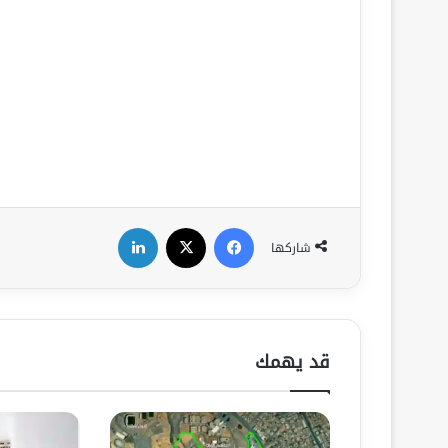
فيسبوك
‫X
لينكدإن
شاركها
قد يهمك