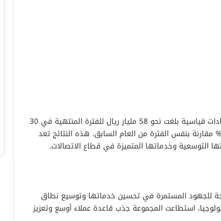
أعلنت مجموعة STC Group السعودية عن تحقيق إيرادات قياسية بلغت نحو 58 مليار ريال للفترة المنتهية في 30
بتمبر 2025، مما يعكس زيادة ملحوظة بنسبة 2.6% مقارنة بنفس الفترة من العام السابق. هذه النتائج تعد
يتها التوسعية وخدماتها المتميزة في قطاع الاتصالات.
يادة الإيرادات التي حققتها مجموعة STC نتيجة للجهود المستمرة في تحسين خدماتها وتوسيع نطاق
كنولوجيا، استطاعت المجموعة جذب قاعدة عملاء أوسع وتعزيز