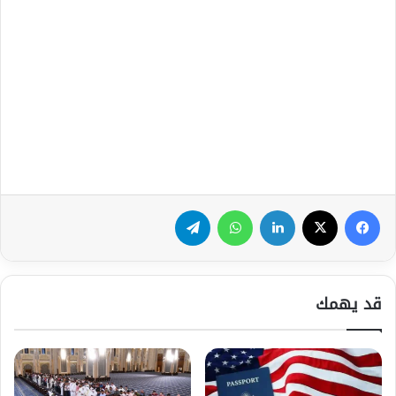
فيسبوك
‫X
لينكدإن
واتساب
تيلقرام
قد يهمك