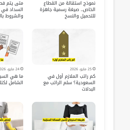
نموذج استقالة من القطاع
متى يتم فصل
الخاص.. صيغة رسمية جاهزة
السداد في 
للتحميل والنسخ
والشروط با
25 مايو، 2026
24 مايو، 2026
كم راتب الملازم أول في
ما هي السيرة
السعودية؟ سلم الراتب مع
الشامل لكتابة CV اح
البدلات