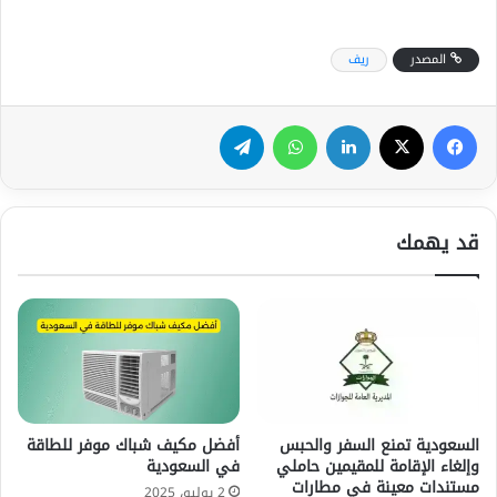
المصدر
ريف
فيسبوك
‫X
لينكدإن
واتساب
تيلقرام
قد يهمك
السعودية تمنع السفر والحبس
أفضل مكيف شباك موفر للطاقة
وإلغاء الإقامة للمقيمين حاملي
في السعودية
مستندات معينة في مطارات
2 يوليو، 2025