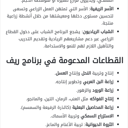
السمكي، ويديرون مزارع صغيرة أو متوسطة الحجم.
الأسر الريفية
: الأسر التي تمتهن العمل الزراعي وتسعى
لتحسين مستوى دخلها ومعيشتها من خلال أنشطة زراعية
منتجة.
الشباب الرياديون
: يشجع البرنامج الشباب على دخول القطاع
الزراعي عبر دعم مشاريعهم الريادية وتقديم التدريب
والتأهيل اللازم لهم للنمو والاستدامة.
القطاعات المدعومة في برنامج ريف
إنتاج وتربية
النحل
وإنتاج
العسل
.
زراعة البن العربي
وتطوير إنتاجه.
زراعة الورود
والزهور.
إنتاج الفواكه
مثل العنب، الرمان، التين، والمانجو.
زراعة المحاصيل البعلية
(كالذرة الرفيعة والسمسم).
الاستزراع السمكي
وتربية الأسماك.
الثروة الحيوانية
: تربية الأغنام والماعز.