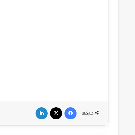
فيسبوك
‫X
لينكدإن
شاركها