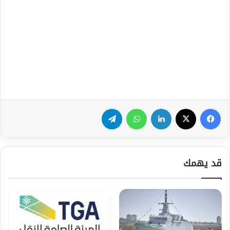
فيسبوك
‫X
لينكدإن
واتساب
تيلقرام
قد يهمك