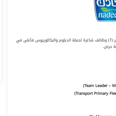
تعلن الشركة الوطنية للتنمية الزراعية (نادك) عن توفر (7) وظائف شاغرة لحملة الدبلوم والبكالوريوس فأعلى في
ة حرض.