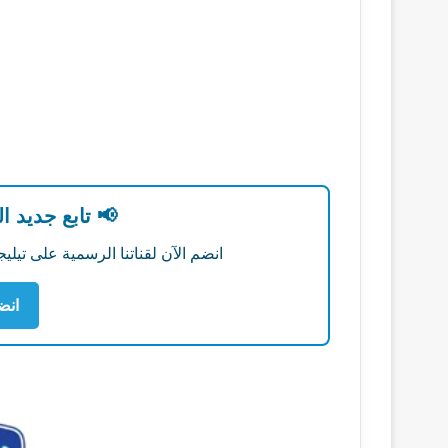
📢 تابع جديد ا
انضم الآن لقناتنا الرسمية على تي
انض