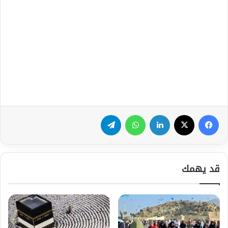
فيسبوك
‫X
لينكدإن
واتساب
تيلقرام
قد يهمك