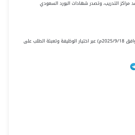
 مراكز التدريب، وتصدر شهادات البورد السعودي
التقديم متاح من اليوم الخميس 1447/3/26هـ (الموافق 2025/9/18م) عبر اختيار الوظيفة وتعبئة الطلب على