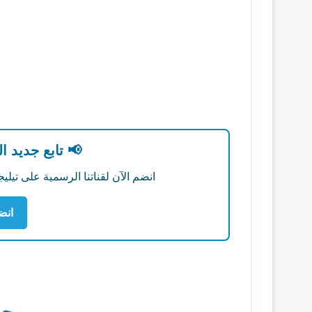
📢 تابع جديد ا
انضم الآن لقناتنا الرسمية على تي
انض