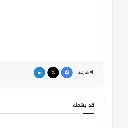
فيسبوك
‫X
لينكدإن
شاركها
قد يهمك