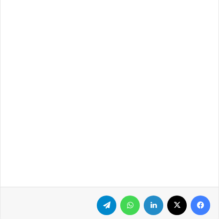
فيسبوك
‫X
لينكدإن
واتساب
تيلقرام