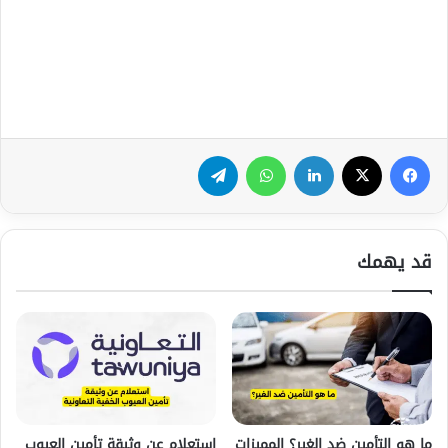
فيسبوك
‫X
لينكدإن
واتساب
تيلقرام
قد يهمك
ما هو التأمين ضد الغير؟ المميزات
استعلام عن وثيقة تأمين العيوب