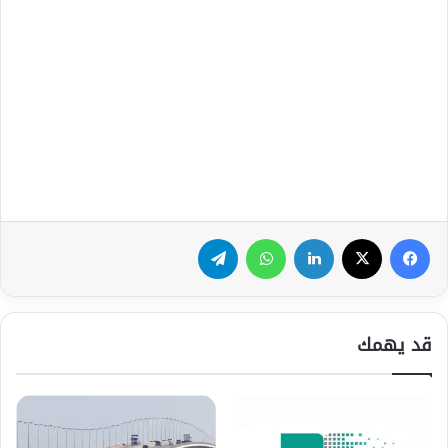
فيسبوك
‫X
لينكدإن
واتساب
تيلقرام
قد يهمك