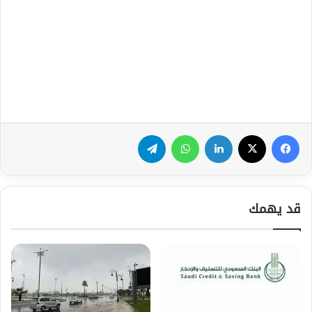
فيسبوك
‫X
لينكدإن
واتساب
تيلقرام
قد يهمك