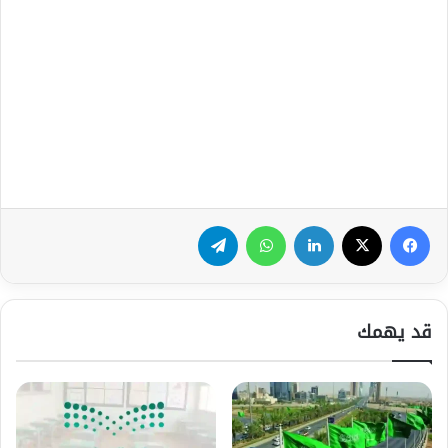
فيسبوك
‫X
لينكدإن
واتساب
تيلقرام
قد يهمك