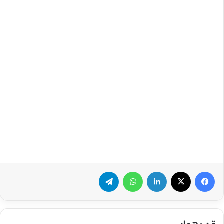
فيسبوك
‫X
لينكدإن
واتساب
تيلقرام