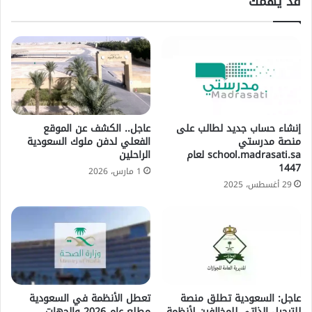
قد يهمك
إنشاء حساب جديد لطالب على
عاجل.. الكشف عن الموقع
منصة مدرستي
الفعلي لدفن ملوك السعودية
school.madrasati.sa لعام
الراحلين
1447
1 مارس، 2026
29 أغسطس، 2025
عاجل: السعودية تطلق منصة
تعطل الأنظمة في السعودية
للترحيل الذاتي للمخالفين لأنظمة
مطلع عام 2026 والجهات