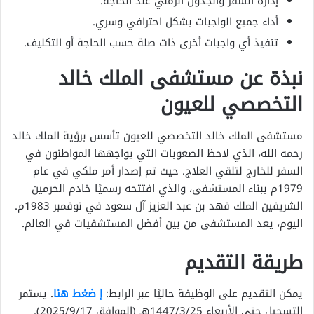
إدارة السفر والجدول الزمني عند الحاجة.
أداء جميع الواجبات بشكل احترافي وسري.
تنفيذ أي واجبات أخرى ذات صلة حسب الحاجة أو التكليف.
نبذة عن مستشفى الملك خالد
التخصصي للعيون
مستشفى الملك خالد التخصصي للعيون تأسس برؤية الملك خالد
رحمه الله، الذي لاحظ الصعوبات التي يواجهها المواطنون في
السفر للخارج لتلقي العلاج. حيث تم إصدار أمر ملكي في عام
1979م ببناء المستشفى، والذي افتتحه رسميًا خادم الحرمين
الشريفين الملك فهد بن عبد العزيز آل سعود في نوفمبر 1983م.
اليوم، يعد المستشفى من بين أفضل المستشفيات في العالم.
طريقة التقديم
يمكن التقديم على الوظيفة حاليًا عبر الرابط:
إ ضغط هنا
. يستمر
التسجيل حتى الأربعاء 1447/3/25هـ (الموافق 2025/9/17).