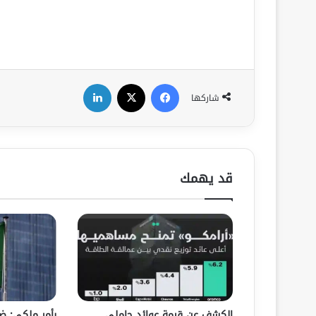
فيسبوك
‫X
لينكدإن
شاركها
قد يهمك
الكشف عن قيمة عوائد حاملي
بأمر ملكي: ض