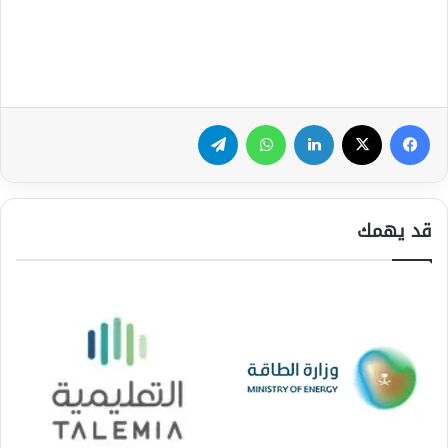
فيسبوك
‫X
لينكدإن
واتساب
تيلقرام
قد يهمك