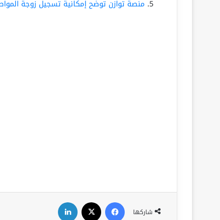
منصة توازن توضح إمكانية تسجيل زوجة الموا
فيسبوك
‫X
لينكدإن
شاركها