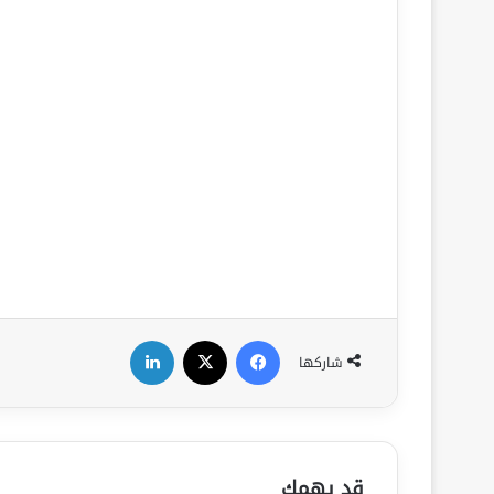
فيسبوك
‫X
لينكدإن
شاركها
قد يهمك