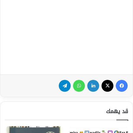
فيسبوك
‫X
لينكدإن
واتساب
تيلقرام
قد يهمك