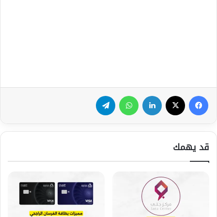
فيسبوك
‫X
لينكدإن
واتساب
تيلقرام
قد يهمك