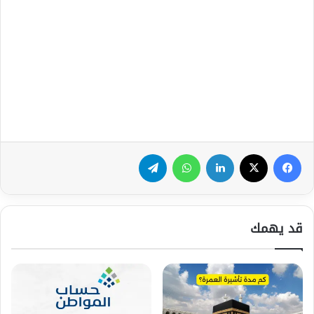
فيسبوك
‫X
لينكدإن
واتساب
تيلقرام
قد يهمك