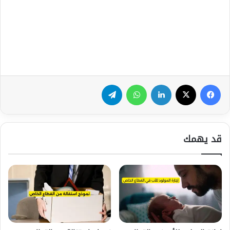
فيسبوك
‫X
لينكدإن
واتساب
تيلقرام
قد يهمك